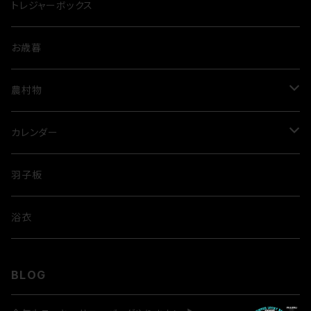
トレジャーボックス
お歳暮
農村物
ルビートマト
カレンダー
米
歌舞伎
羽子板
隈取
浴衣
BLOG