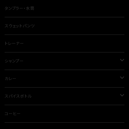
ナイフ
タンブラー・水筒
テーブル
スウェットパンツ
シート
トレーナー
鍋
シャンプー
四脚
トリートメント
カレー
三点セット
スカルプケア
グリーンカレー
スパイスボトル
クッカー
ドッグシャンプー
クダスパ
コーヒー