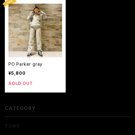
PO Parker gray
¥5,800
SOLD OUT
CATEGORY
Tシャツ