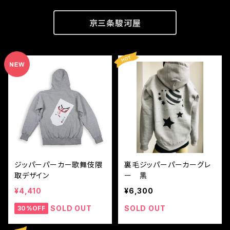
京三条駿河屋
ジッパーパーカー歌舞伎隈
裏毛ジッパーパーカーグレ
取デザイン
ー 黒
¥4,410
¥6,300
SOLD OUT
SOLD OUT
30%OFF