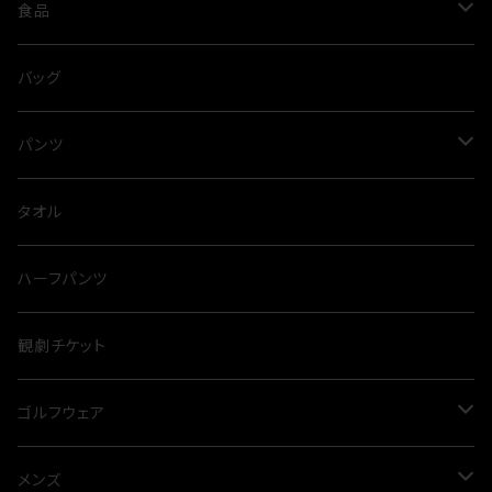
春夏
オールシーズン
スカート
アルガンオイル
シルバー
食品
ネックレス
ブラウス
スパイス
バッグ
タイニーピン
タンクトップ
出汁
パンツ
とらふぐ
サロペット
カレー
スウェット
タオル
裏毛
カットソー
麺類
ハーフパンツ
オールシーズン
カーディガン
観劇チケット
プルオーバー
ゴルフウェア
ニット
メンズ
メンズ