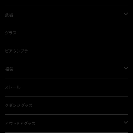
コート
レディース
トップス
食器
Tシャツ
トレーナー
パンツ
グラス
グラス
ポロシャツ
スウェットパンツ
ジャケット
タンブラー
ビアタンブラー
シャツ
ハーフパンツ
ベスト
福袋
パーカー
夏
ストール
冬
クダンジグッズ
アウトドアグッズ