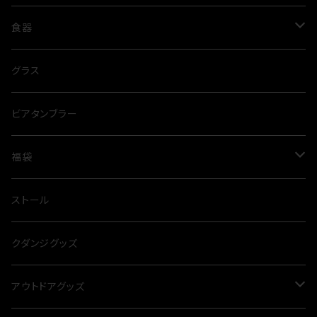
コート
レディース
トップス
食器
Tシャツ
トレーナー
パンツ
グラス
グラス
ポロシャツ
スウェットパンツ
ジャケット
タンブラー
ビアタンブラー
シャツ
ハーフパンツ
ベスト
福袋
パーカー
夏
ストール
冬
クダンジグッズ
アウトドアグッズ