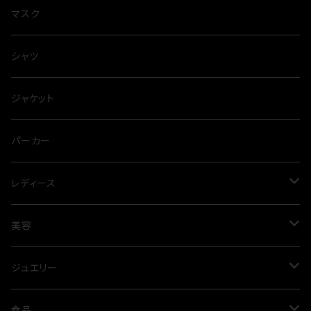
マスク
シャツ
ジャケット
パーカー
レディース
ワンピース
美容
プリーツ
パンツ
オイル
ジュエリー
春夏
オールシーズン
スカート
アルガンオイル
シルバー
食品