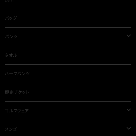
ネックレス
ブラウス
スパイス
バッグ
タイニーピン
タンクトップ
出汁
パンツ
とらふぐ
サロペット
カレー
スウェット
タオル
裏毛
カットソー
麺類
ハーフパンツ
オールシーズン
カーディガン
観劇チケット
プルオーバー
ゴルフウェア
ニット
メンズ
メンズ