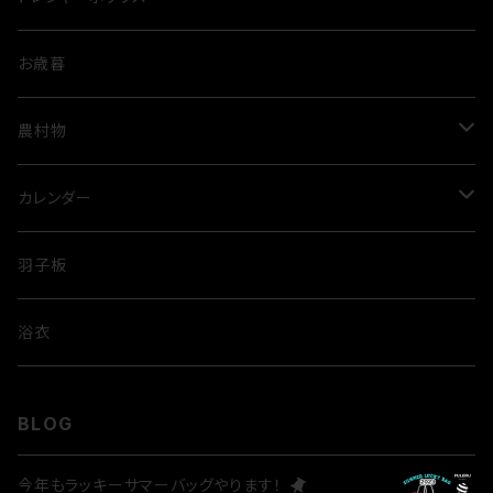
お歳暮
農村物
ルビートマト
カレンダー
米
歌舞伎
羽子板
隈取
浴衣
BLOG
今年もラッキーサマーバッグやります！