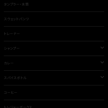
ナイフ
タンブラー・水筒
テーブル
スウェットパンツ
シート
トレーナー
鍋
シャンプー
四脚
トリートメント
カレー
三点セット
スカルプケア
グリーンカレー
スパイスボトル
クッカー
ドッグシャンプー
クダスパ
コーヒー
トレジャーボックス