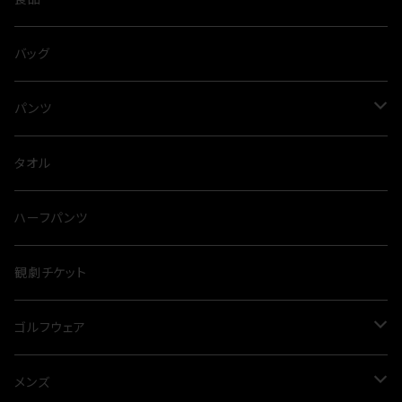
ネックレス
ブラウス
スパイス
バッグ
タイニーピン
タンクトップ
出汁
パンツ
とらふぐ
サロペット
カレー
スウェット
タオル
裏毛
カットソー
麺類
ハーフパンツ
オールシーズン
カーディガン
観劇チケット
プルオーバー
ゴルフウェア
ニット
メンズ
メンズ