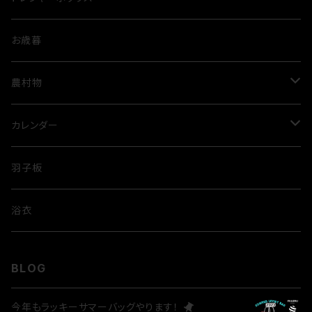
お歳暮
農村物
ルビートマト
カレンダー
米
歌舞伎
羽子板
隈取
浴衣
BLOG
今年もラッキーサマーバッグやります！