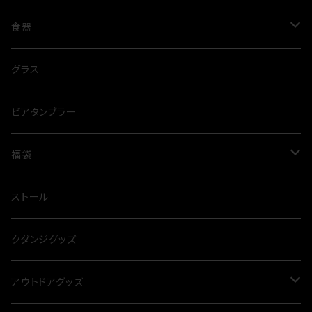
コート
レディース
トップス
食器
Tシャツ
トレーナー
パンツ
グラス
グラス
ポロシャツ
スウェットパンツ
ジャケット
タンブラー
ビアタンブラー
シャツ
ハーフパンツ
ベスト
福袋
パーカー
夏
ストール
冬
クダンジグッズ
アウトドアグッズ