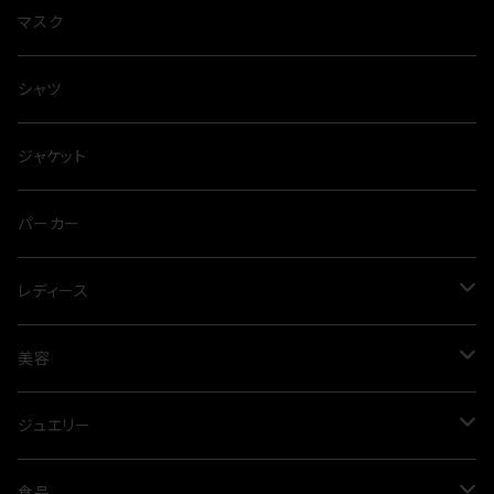
マスク
シャツ
ジャケット
パーカー
レディース
ワンピース
美容
プリーツ
パンツ
オイル
ジュエリー
春夏
オールシーズン
スカート
アルガンオイル
シルバー
食品