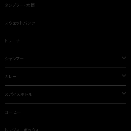
ナイフ
タンブラー・水筒
テーブル
スウェットパンツ
シート
トレーナー
鍋
シャンプー
四脚
トリートメント
カレー
三点セット
スカルプケア
グリーンカレー
スパイスボトル
クッカー
ドッグシャンプー
クダスパ
コーヒー
トレジャーボックス