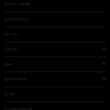
ナイフ
タンブラー・水筒
テーブル
スウェットパンツ
シート
トレーナー
鍋
シャンプー
四脚
トリートメント
カレー
三点セット
スカルプケア
グリーンカレー
スパイスボトル
クッカー
ドッグシャンプー
クダスパ
コーヒー
トレジャーボックス