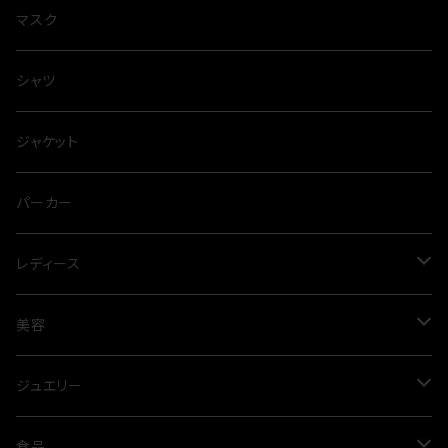
マスク
シャツ
ジャケット
パーカー
レディース
ワンピース
美容
プリーツ
パンツ
オイル
ジュエリー
春夏
オールシーズン
スカート
アルガンオイル
シルバー
食品