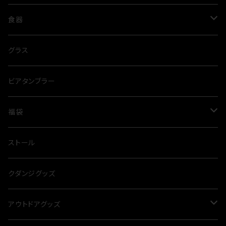
コート
レディース
トップス
食器
Tシャツ
トレーナー
パンツ
グラス
グラス
ポロシャツ
スウェットパンツ
ジャケット
タンブラー
ビアタンブラー
シャツ
ハーフパンツ
ベスト
福袋
パーカー
夏
ストール
冬
クダンジグッズ
アウトドアグッズ