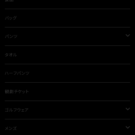
ネックレス
ブラウス
スパイス
バッグ
タイニーピン
タンクトップ
出汁
パンツ
とらふぐ
サロペット
カレー
スウェット
タオル
裏毛
カットソー
麺類
ハーフパンツ
オールシーズン
カーディガン
観劇チケット
プルオーバー
ゴルフウェア
ニット
メンズ
メンズ