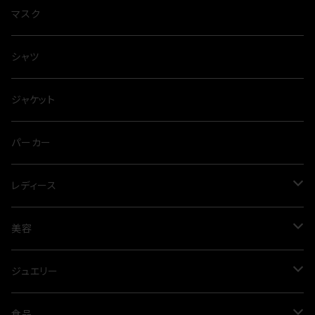
マスク
シャツ
ジャケット
パーカー
レディース
ワンピース
美容
プリーツ
パンツ
オイル
ジュエリー
春夏
オールシーズン
スカート
アルガンオイル
シルバー
食品