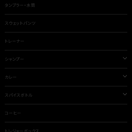
ナイフ
タンブラー・水筒
テーブル
スウェットパンツ
シート
トレーナー
鍋
シャンプー
四脚
トリートメント
カレー
三点セット
スカルプケア
グリーンカレー
スパイスボトル
クッカー
ドッグシャンプー
クダスパ
コーヒー
トレジャーボックス