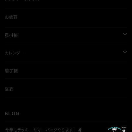
お歳暮
農村物
ルビートマト
カレンダー
米
歌舞伎
羽子板
隈取
浴衣
BLOG
今年もラッキーサマーバッグやります！