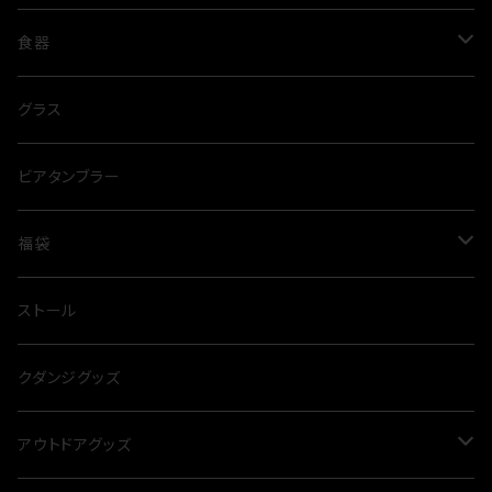
コート
レディース
トップス
食器
Tシャツ
トレーナー
パンツ
グラス
グラス
ポロシャツ
スウェットパンツ
ジャケット
タンブラー
ビアタンブラー
シャツ
ハーフパンツ
ベスト
福袋
パーカー
夏
ストール
冬
クダンジグッズ
アウトドアグッズ