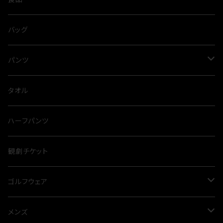
ネックレス
ブラウス
スパイス
バッグ
タイニーピン
タンクトップ
出汁
パンツ
とらふぐ
サロペット
カレー
スウェット
タオル
裏毛
カットソー
麺類
ハーフパンツ
オールシーズン
カーディガン
観劇チケット
プルオーバー
ゴルフウェア
ニット
メンズ
メンズ