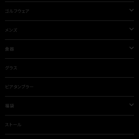
プルオーバー
ゴルフウェア
ニット
メンズ
メンズ
コート
レディース
トップス
食器
Tシャツ
トレーナー
パンツ
グラス
グラス
ポロシャツ
スウェットパンツ
ジャケット
タンブラー
ビアタンブラー
シャツ
ハーフパンツ
ベスト
福袋
パーカー
夏
ストール