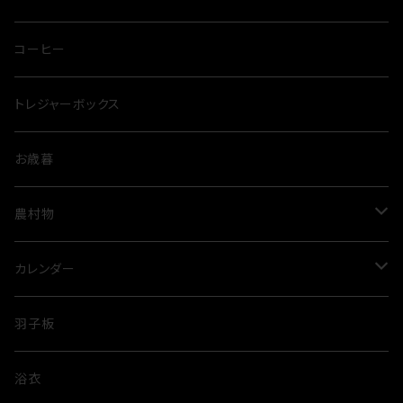
クッカー
ドッグシャンプー
クダスパ
コーヒー
トレジャーボックス
お歳暮
農村物
ルビートマト
カレンダー
米
歌舞伎
羽子板
隈取
浴衣