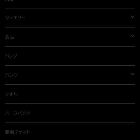
プリーツ
パンツ
オイル
ジュエリー
春夏
オールシーズン
スカート
アルガンオイル
シルバー
食品
ネックレス
ブラウス
スパイス
バッグ
タイニーピン
タンクトップ
出汁
パンツ
とらふぐ
サロペット
カレー
スウェット
タオル
裏毛
カットソー
麺類
ハーフパンツ
オールシーズン
カーディガン
観劇チケット