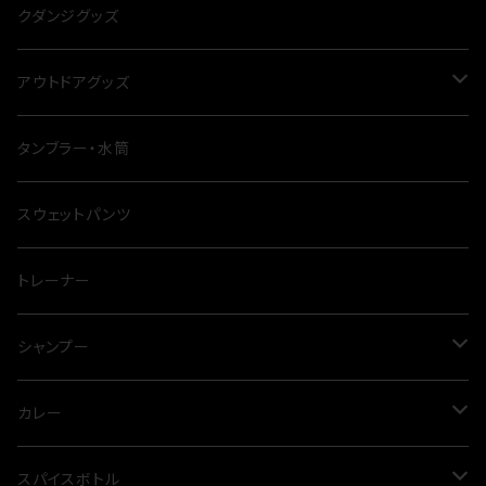
冬
クダンジグッズ
アウトドアグッズ
ナイフ
タンブラー・水筒
テーブル
スウェットパンツ
シート
トレーナー
鍋
シャンプー
四脚
トリートメント
カレー
三点セット
スカルプケア
グリーンカレー
スパイスボトル