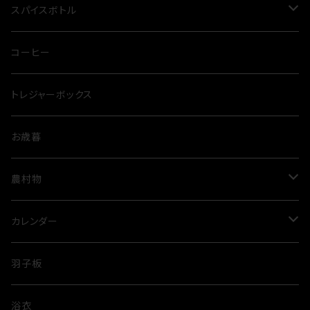
三点セット
スカルプケア
グリーンカレー
スパイスボトル
クッカー
ドッグシャンプー
クダスパ
コーヒー
トレジャーボックス
お歳暮
農村物
ルビートマト
カレンダー
米
歌舞伎
羽子板
隈取
浴衣