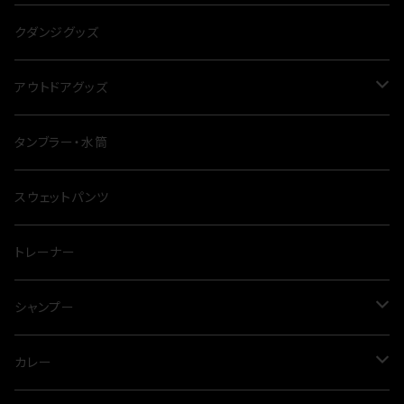
冬
クダンジグッズ
アウトドアグッズ
ナイフ
タンブラー・水筒
テーブル
スウェットパンツ
シート
トレーナー
鍋
シャンプー
四脚
トリートメント
カレー