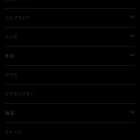
プルオーバー
ゴルフウェア
ニット
メンズ
メンズ
コート
レディース
トップス
食器
Tシャツ
トレーナー
パンツ
グラス
グラス
ポロシャツ
スウェットパンツ
ジャケット
タンブラー
ビアタンブラー
シャツ
ハーフパンツ
ベスト
福袋
パーカー
夏
ストール