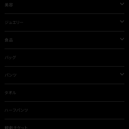
ワンピース
美容
プリーツ
パンツ
オイル
ジュエリー
春夏
オールシーズン
スカート
アルガンオイル
シルバー
食品
ネックレス
ブラウス
スパイス
バッグ
タイニーピン
タンクトップ
出汁
パンツ
とらふぐ
サロペット
カレー
スウェット
タオル
裏毛
カットソー
麺類
ハーフパンツ
オールシーズン
カーディガン
観劇チケット