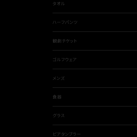
とらふぐ
サロペット
カレー
スウェット
タオル
裏毛
カットソー
麺類
ハーフパンツ
オールシーズン
カーディガン
観劇チケット
プルオーバー
ゴルフウェア
ニット
メンズ
メンズ
コート
レディース
トップス
食器
Tシャツ
トレーナー
パンツ
グラス
グラス
ポロシャツ
スウェットパンツ
ジャケット
タンブラー
ビアタンブラー