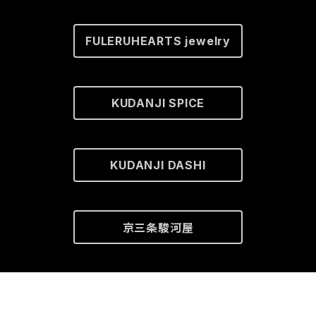
FULERUHEARTS jewelry
KUDANJI SPICE
KUDANJI DASHI
京三条駿河屋