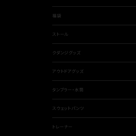
シャツ
ハーフパンツ
ベスト
福袋
パーカー
夏
ストール
冬
クダンジグッズ
アウトドアグッズ
ナイフ
タンブラー・水筒
テーブル
スウェットパンツ
シート
トレーナー