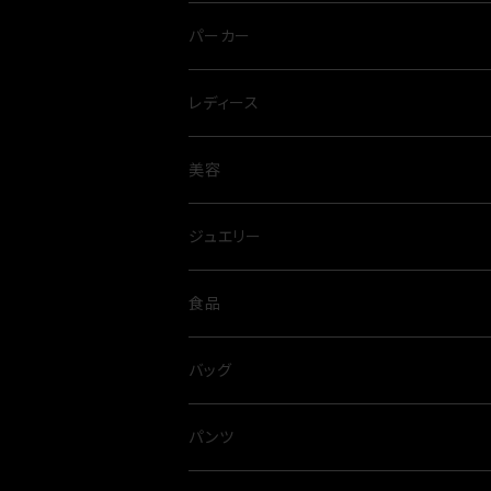
パーカー
レディース
ワンピース
美容
プリーツ
パンツ
オイル
ジュエリー
春夏
オールシーズン
スカート
アルガンオイル
シルバー
食品
ネックレス
ブラウス
スパイス
バッグ
タイニーピン
タンクトップ
出汁
パンツ