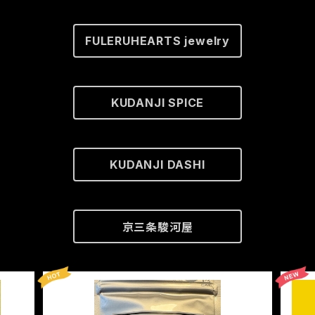
FULERUHEARTS jewelry
KUDANJI SPICE
KUDANJI DASHI
京三条駿河屋