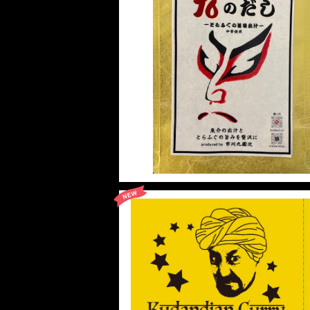
とらふぐ旨味の九の出汁
¥1,170
10%OFF
SOLD OUT
2個セット クダンディアンカレー
¥1,400