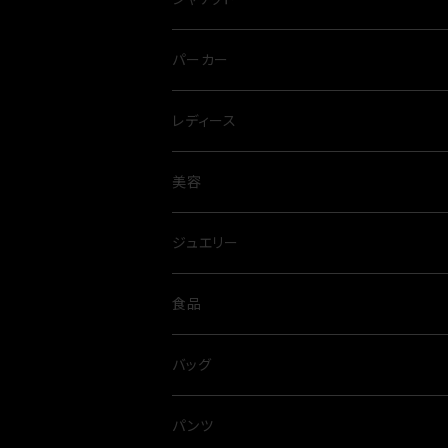
パーカー
レディース
ワンピース
美容
プリーツ
パンツ
オイル
ジュエリー
春夏
オールシーズン
スカート
アルガンオイル
シルバー
食品
ネックレス
ブラウス
スパイス
バッグ
タイニーピン
タンクトップ
出汁
パンツ