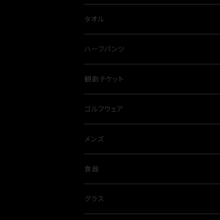
とらふぐ
サロペット
カレー
スウェット
タオル
裏毛
カットソー
麺類
ハーフパンツ
オールシーズン
カーディガン
観劇チケット
プルオーバー
ゴルフウェア
ニット
メンズ
メンズ
コート
レディース
トップス
食器
Tシャツ
トレーナー
パンツ
グラス
グラス