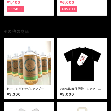
ー
ー
¥1,400
¥6,000
30%OFF
40%OFF
その他の商品
ヒーリングドッグシャンプー
2026歌舞伎隈取Tシャツ 梅
王丸
¥3,300
¥5,000