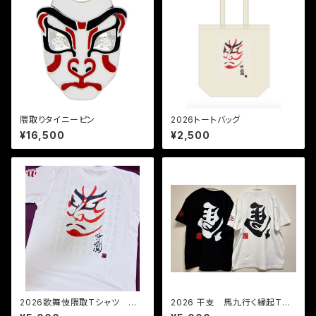
隈取りタイニーピン
2026トートバッグ
¥16,500
¥2,500
2026歌舞伎隈取Tシャツ 梅
2026 干支 馬九行く縁起Tシ
王丸白T
ャツ