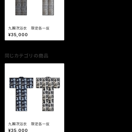
九團次浴衣 限定各一反
¥35,000
同じカテゴリの商品
九團次浴衣 限定各一反
¥35,000