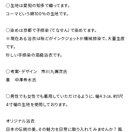
○生地は愛知の知多で織ってます。
コーマという綿100％の生地です。
○染めは京都で手捺染（てなせん）で染めてます。
※現在ある浴衣は殆どがインクジェットか機械捺染で、大量生産
です。
珍しい手捺染の高級浴衣です。
○考案・デザイン 市川九團次氏
書 中澤希水氏
○男性でも女性でも着用していただけるように、幅４３㎝、約1尺
4寸幅の生地を使用しております。
オリジナル浴衣
日本の伝統の美、その魅力を日常に取り入れてみませんか？ 風