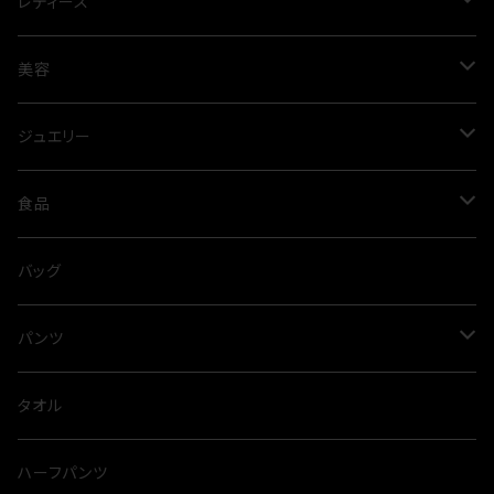
レディース
ワンピース
美容
プリーツ
パンツ
オイル
ジュエリー
春夏
オールシーズン
スカート
アルガンオイル
シルバー
食品
ネックレス
ブラウス
スパイス
バッグ
タイニーピン
タンクトップ
出汁
パンツ
とらふぐ
サロペット
カレー
スウェット
タオル
裏毛
カットソー
麺類
ハーフパンツ