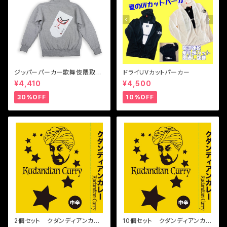
ジッパーパーカー歌舞伎隈取デ
ドライUVカットパーカー
ザイン
¥4,410
¥4,500
30%OFF
10%OFF
2個セット クダンディアンカレ
10個セット クダンディアンカレ