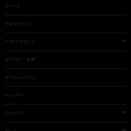
パーカー
夏
ストール
冬
クダンジグッズ
アウトドアグッズ
ナイフ
タンブラー・水筒
テーブル
スウェットパンツ
シート
トレーナー
鍋
シャンプー
四脚
トリートメント
カレー