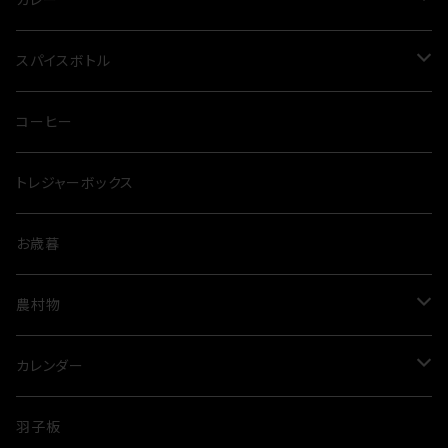
三点セット
スカルプケア
グリーンカレー
スパイスボトル
クッカー
ドッグシャンプー
クダスパ
コーヒー
トレジャーボックス
お歳暮
農村物
ルビートマト
カレンダー
米
歌舞伎
羽子板