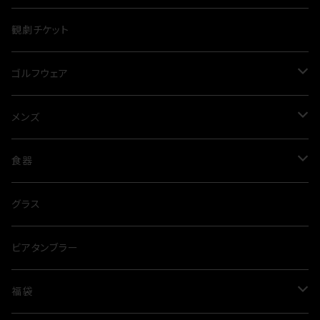
オールシーズン
カーディガン
観劇チケット
プルオーバー
ゴルフウェア
ニット
メンズ
メンズ
コート
レディース
トップス
食器
Tシャツ
トレーナー
パンツ
グラス
グラス
ポロシャツ
スウェットパンツ
ジャケット
タンブラー
ビアタンブラー
シャツ
ハーフパンツ
ベスト
福袋